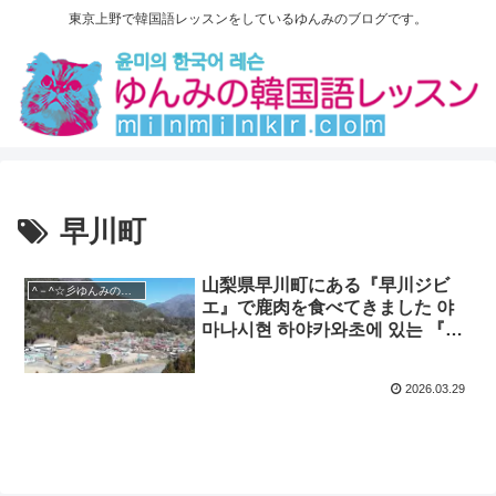
東京上野で韓国語レッスンをしているゆんみのブログです。
早川町
山梨県早川町にある『早川ジビ
^－^☆彡ゆんみの旅行記
エ』で鹿肉を食べてきました 야
마나시현 하야카와초에 있는 『하
야카와 야생동물 고기』에서 사슴
고기를 먹었습니다.
2026.03.29