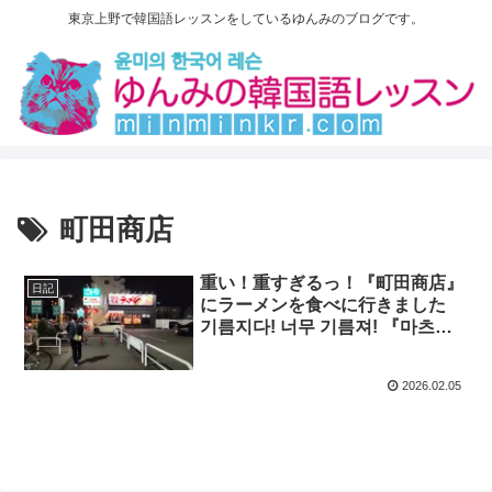
東京上野で韓国語レッスンをしているゆんみのブログです。
町田商店
重い！重すぎるっ！『町田商店』
日記
にラーメンを食べに行きました
기름지다! 너무 기름져! 『마츠다
쇼텐』에 라멘을 먹으러 다녀왔습
니다.
2026.02.05