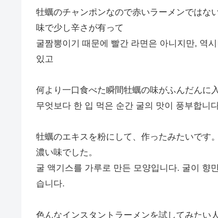
牡蠣のチャンポンなので赤いラーメンではな
味で少し辛さが有って
굴짬뽕이기 때문에 빨간 라면은 아니지만, 역
있고
何より一口食べた瞬間牡蠣の味がふんだんに
무엇보다 한 입 먹은 순간 굴의 맛이 풍부합니다
牡蠣のエキスを粉にして、作ったみたいです
濃い味でした。
굴 액기스를 가루로 만든 모양입니다. 굴이 향
습니다.
色んなインスタントラーメンを試してみたい人