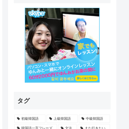
タグ
初級韓国語
上級韓国語
中級韓国語
韓国語一言フレーズ
文法
また行きたい