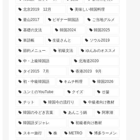
北京2019 12月
美味しい韓国料理
釜山2017
ビギナー韓国語
ご当地グルメ
基礎の文法
韓国2024
韓国2025
単語帳
生徒さんと
ソウル2019
節約メニュー
初級文法
ゆんみのオススメ
中・上級韓国語
北海道2020
タイ2015 7月
香港2023 9月
初・中級韓国語
キムチ料理
韓国2026
ユンミのYouTube
クイズ
선물
チット
韓国今の流行り
中級者向け教材
韓国の今どき言葉
あんこう鍋
阿寒湖
韓国語ダジャレ
初級者向け教材
スキー旅行
株
METRO
博多ラーメン