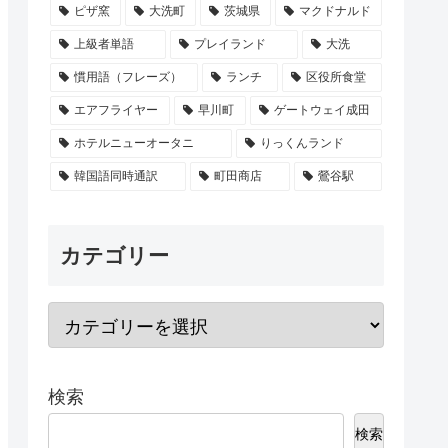
ピザ窯
大洗町
茨城県
マクドナルド
上級者単語
プレイランド
大洗
慣用語（フレーズ）
ランチ
区役所食堂
エアフライヤー
早川町
ゲートウェイ成田
ホテルニューオータニ
りっくんランド
韓国語同時通訳
町田商店
鶯谷駅
カテゴリー
検索
検索