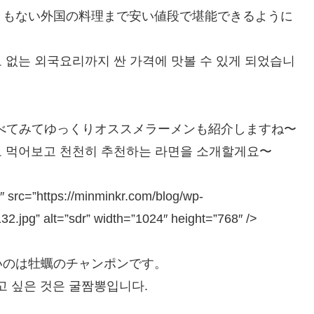
ともない外国の料理まで安い値段で堪能できるように
도 없는 외국요리까지 싼 가격에 맛볼 수 있게 되었습니
べてみてゆっくりオススメラーメンも紹介しますね〜
도 먹어보고 천천히 추천하는 라면을 소개할게요〜
″ src=”https://minminkr.com/blog/wp-
.jpg” alt=”sdr” width=”1024″ height=”768″ />
いのは牡蠣のチャンポンです。
고 싶은 것은 굴짬뽕입니다.