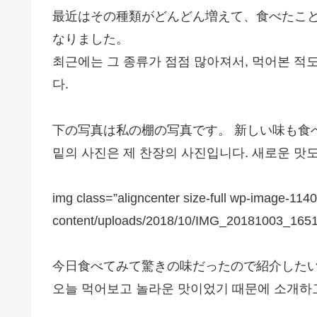
最近はその種類がどんどん増えて、食べたこ
なりました。
최근에는 그 종류가 점점 많아져서, 먹어본 적
다.
下の写真は私の棚の写真です。 新しい味も食
밑의 사진은 제 찬장의 사진입니다. 새로운 맛
img class=”aligncenter size-full wp-image-1140
content/uploads/2018/10/IMG_20181003_165132
今日食べてみて驚きの味だったので紹介した
오늘 먹어보고 놀라운 맛이었기 때문에 소개하