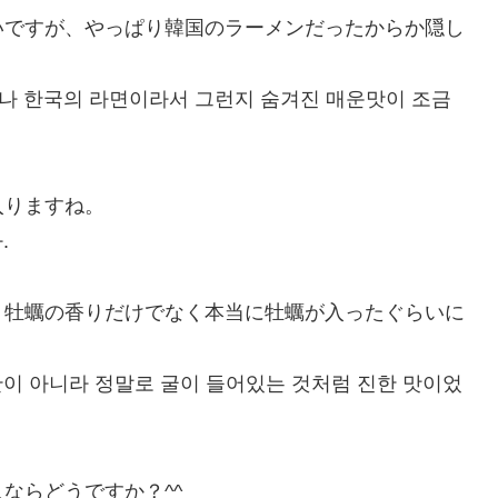
いですが、やっぱり韓国のラーメンだったからか隠し
시나 한국의 라면이라서 그런지 숨겨진 매운맛이 조금
入りますね。
.
。牡蠣の香りだけでなく本当に牡蠣が入ったぐらいに
만이 아니라 정말로 굴이 들어있는 것처럼 진한 맛이었
ならどうですか？^^