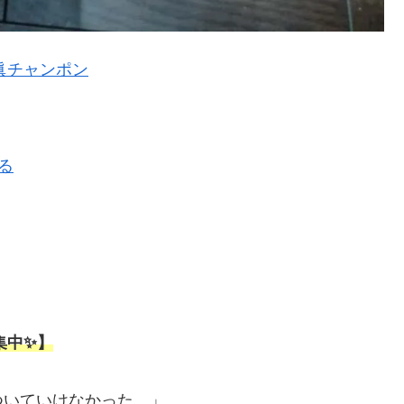
 眞チャンポン
見る
集中✨】
ついていけなかった…」